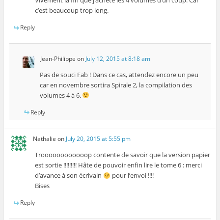
Vivement la fin que j’achète les 4 volumes d’un coup. Car
c’est beaucoup trop long.
Reply
Jean-Philippe
on
July 12, 2015 at 8:18 am
Pas de souci Fab ! Dans ce cas, attendez encore un peu
car en novembre sortira Spirale 2, la compilation des
volumes 4 à 6.
Reply
Nathalie
on
July 20, 2015 at 5:55 pm
Troooooooooooop contente de savoir que la version papier
est sortie !!!!!!!!! Hâte de pouvoir enfin lire le tome 6 : merci
d’avance à son écrivain
pour l’envoi !!!!
Bises
Reply